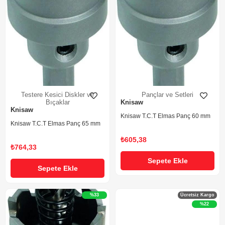
Testere Kesici Diskler ve
Pançlar ve Setleri
Bıçaklar
Knisaw
Knisaw
Knisaw T.C.T Elmas Panç 60 mm
Knisaw T.C.T Elmas Panç 65 mm
₺605,38
₺764,33
Sepete Ekle
Sepete Ekle
%33
Ücretsiz Kargo
%22