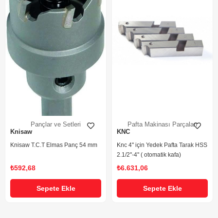
Pançlar ve Setleri
Pafta Makinası Parçaları
Knisaw
KNC
Knisaw T.C.T Elmas Panç 54 mm
Knc 4'' için Yedek Pafta Tarak HSS
2.1/2''-4'' ( otomatik kafa)
₺592,68
₺6.631,06
Sepete Ekle
Sepete Ekle