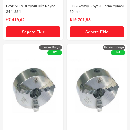
Groz AHR/18 Ayarlı Düz Rayba
TOS Svitavy 3 Ayaklı Torna Aynası
34.1-38.1
80 mm
₺7.419,62
₺19.701,83
Sepete Ekle
Sepete Ekle
Ücretsiz Kargo
Ücretsiz Kargo
%7
%7