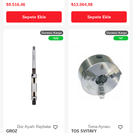
₺9.516,46
₺13.064,98
Sepete Ekle
Sepete Ekle
Ücretsiz Kargo
Ücretsiz Kargo
%22
%7
Düz Ayarlı Raybalar
Torna Aynası
GROZ
TOS SVITAVY