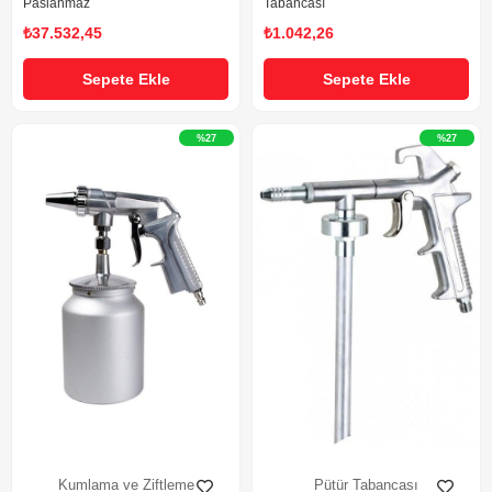
Paslanmaz
Tabancası
₺37.532,45
₺1.042,26
Sepete Ekle
Sepete Ekle
%27
%27
Kumlama ve Ziftleme
Pütür Tabancası