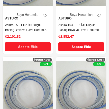
Boya Hortumları
Boya Hortumları
ASTURO
ASTURO
Asturo 153LPH2 İkili Düşük
Asturo 153LPH5 İkili Düşük
Basınç Boya ve Hava Hortum Seti
Basınç Boya ve Hava Hortumu 5
2 mt.
mt.
₺2.101,82
₺2.852,47
Sepete Ekle
Sepete Ekle
Ücretsiz Kargo
Ücretsiz Kargo
%24
%24