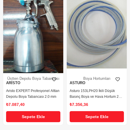
Üstten Depolu Boya Tabancası
Boya Hortumları
ARİSTO
ASTURO
Aristo EXPERT Profesyonel Alttan
Asturo 153LPH20 İkili Düşük
Depolu Boya Tabancası 2.0 mm
Basınç Boya ve Hava Hortum 20
mt.
₺7.087,40
₺7.356,36
Sepete Ekle
Sepete Ekle