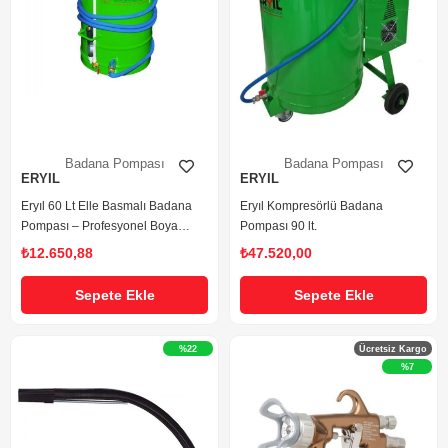
Badana Pompası
Badana Pompası
ERYIL
ERYIL
Eryıl 60 Lt Elle Basmalı Badana
Eryıl Kompresörlü Badana
Pompası – Profesyonel Boya
Pompası 90 lt.
Badana İlaç Atma Pompası
₺12.650,88
₺47.520,00
Sepete Ekle
Sepete Ekle
%22
Ücretsiz Kargo
%7