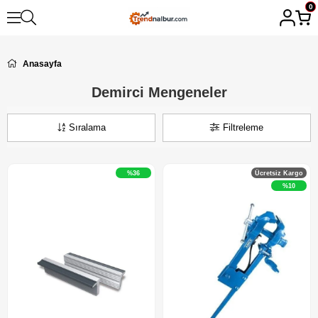
0
Anasayfa
Demirci Mengeneler
Sıralama
Filtreleme
%36
Ücretsiz Kargo
%10