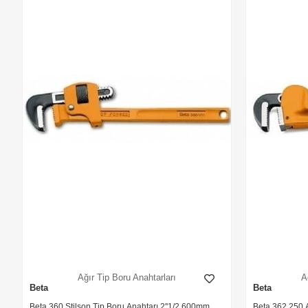
Ağır Tip Boru Anahtarları
A
Beta
Beta
Beta 360 Stilson Tip Boru Anahtarı 2''1/2 600mm
Beta 362 250 