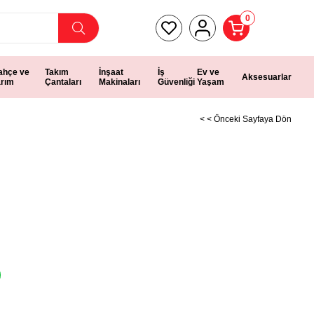
0
ahçe ve
Takım
İnşaat
İş
Ev ve
Aksesuarlar
arım
Çantaları
Makinaları
Güvenliği
Yaşam
< < Önceki Sayfaya Dön