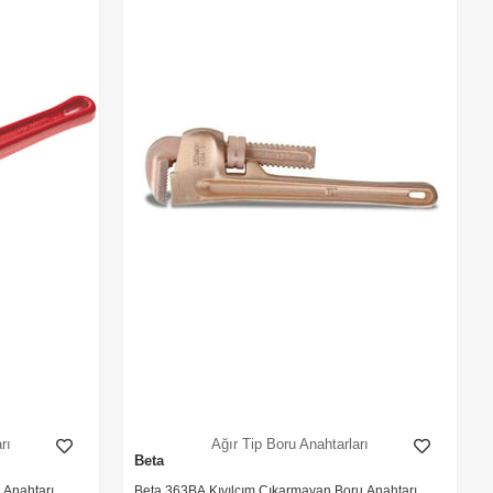
rı
Ağır Tip Boru Anahtarları
Beta
 Anahtarı
Beta 363BA Kıvılcım Çıkarmayan Boru Anahtarı