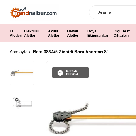
El
Elektrikli
Akülü
Havalı
Boya
Ölçü Test
Aletleri
Aletler
Aletler
Aletler
Ekipmanları
Cihazları
Anasayfa
Beta 386A/5 Zincirli Boru Anahtarı 8''
KARGO
BEDAVA