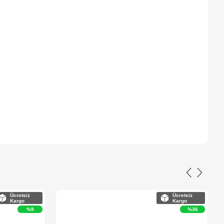
Ücretsiz
Ücretsiz
Kargo
Kargo
%9
%36