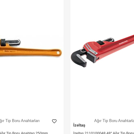
ğır Tip Boru Anahtarları
Ağır Tip Boru Anahtarla
İzeltaş
Ağır Tip Boru Anahtarı 250mm
İzeltaş 2110100048 48'' Ağır Tip Boru