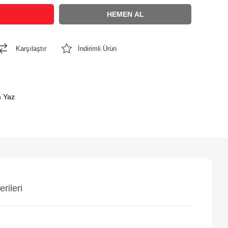
Karşılaştır
İndirimli Ürün
 Yaz
rileri