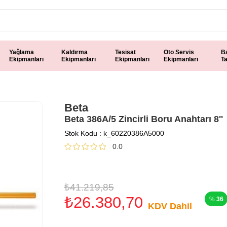
Yağlama
Kaldırma
Tesisat
Oto Servis
B
Ekipmanları
Ekipmanları
Ekipmanları
Ekipmanları
T
Beta
Beta 386A/5 Zincirli Boru Anahtarı 8''
Stok Kodu
k_60220386A5000
0.0
₺41.219,85
₺26.380,70
36
KDV Dahil