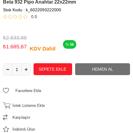
Beta 932 Pipo Anahtar 22x22mm
Stok Kodu
k_6022093222000
0.0
₺2.633,86
36
₺1.685,67
KDV Dahil
Favorilere Ekle
İstek Listeme Ekle
Karşılaştır
İndirimli Ürün