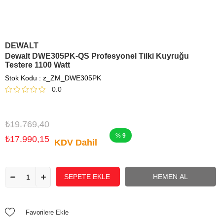
DEWALT
Dewalt DWE305PK-QS Profesyonel Tilki Kuyruğu
Testere 1100 Watt
Stok Kodu
z_ZM_DWE305PK
0.0
₺19.769,40
9
₺17.990,15
KDV Dahil
Favorilere Ekle