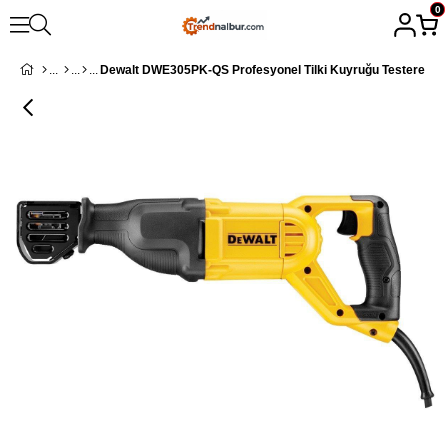
0
Dewalt DWE305PK-QS Profesyonel Tilki Kuyruğu Testere 110