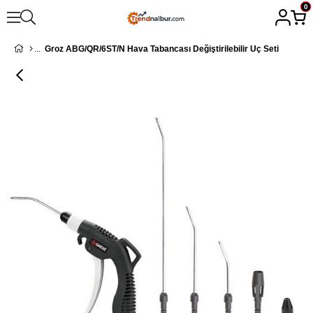
0
Groz ABG/QR/6ST/N Hava Tabancası Değiştirilebilir Uç Seti