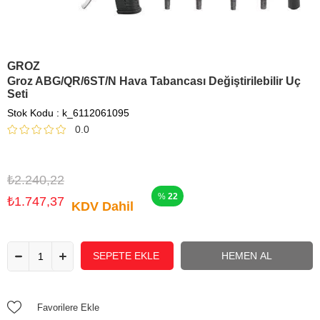
GROZ
Groz ABG/QR/6ST/N Hava Tabancası Değiştirilebilir Uç
Seti
Stok Kodu
k_6112061095
0.0
₺2.240,22
22
₺1.747,37
KDV Dahil
Favorilere Ekle